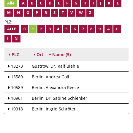
Alle
A
B
C
D
E
F
G
H
I
J
K
L
M
N
O
P
R
S
T
V
W
Z
PLZ:
ALLE
0
1
2
3
4
5
6
7
8
9
A
C
I
N
PLZ
Ort
Name
(5)
18273
Güstrow
Dr. Ralf Biehle
13589
Berlin
Andrea Goll
10589
Berlin
Alexandra Reece
10961
Berlin
Dr. Sabine Schlenker
10318
Berlin
Ingrid Schröter