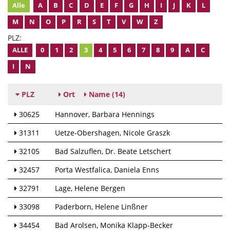
Alle
A
B
C
D
E
F
G
H
I
J
K
L
M
N
O
P
R
S
T
V
W
Z
PLZ:
ALLE
0
1
2
3
4
5
6
7
8
9
A
C
I
N
PLZ
Ort
Name
(14)
30625
Hannover
Barbara Hennings
31311
Uetze-Obershagen
Nicole Graszk
32105
Bad Salzuflen
Dr. Beate Letschert
32457
Porta Westfalica
Daniela Enns
32791
Lage
Helene Bergen
33098
Paderborn
Helene Linßner
34454
Bad Arolsen
Monika Klapp-Becker