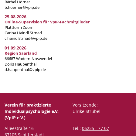
Bärbel Hörner
b.hoerner@vpip.de
25.08.2026
Online-Supervision für VpIP-Fachmitglieder
Plattform Zoom
Carina Haindl Strnad
c.haindlstrnad@vpip.de
01.09.2026
Region Saarland
66687 Wadern-Noswendel
Doris Haupenthal
d.haupenthal@vpip.de
Verein für praktizierte
Vorsitzende:
Individualpsychologie e.V.
Ulrike Strubel
(VpIP e.V.)
Alleestraße 16
Tel.:
06235 - 77 07
67105 Schifferstadt