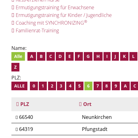
Ermutigungstraining für Erwachsene
Ermutigungstraining für Kinder / Jugendliche
®
Coaching mit SYNCHRONIZING
Familienrat-Training
Name:
Alle
A
B
C
D
E
F
G
H
I
J
K
L
Z
PLZ:
ALLE
0
1
2
3
4
5
6
7
8
9
A
C
PLZ
Ort
66540
Neunkirchen
64319
Pfungstadt