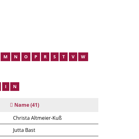
M
N
O
P
R
S
T
V
W
I
N
Name
(41)
Christa Altmeier-Kuß
Jutta Bast