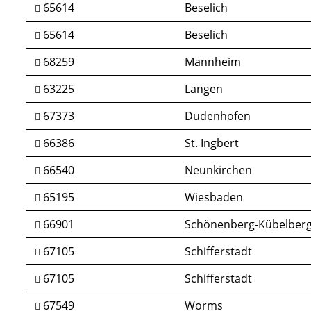
65614
Beselich
65614
Beselich
68259
Mannheim
63225
Langen
67373
Dudenhofen
66386
St. Ingbert
66540
Neunkirchen
65195
Wiesbaden
66901
Schönenberg-Kübelber
67105
Schifferstadt
67105
Schifferstadt
67549
Worms