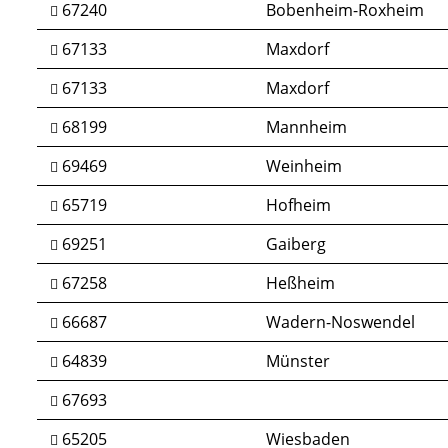
67240
Bobenheim-Roxheim
67133
Maxdorf
67133
Maxdorf
68199
Mannheim
69469
Weinheim
65719
Hofheim
69251
Gaiberg
67258
Heßheim
66687
Wadern-Noswendel
64839
Münster
67693
65205
Wiesbaden