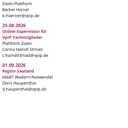
Zoom-Plattform
Bärbel Hörner
b.hoerner@vpip.de
25.08.2026
Online-Supervision für
VpIP-Fachmitglieder
Plattform Zoom
Carina Haindl Strnad
c.haindlstrnad@vpip.de
01.09.2026
Region Saarland
66687 Wadern-Noswendel
Doris Haupenthal
d.haupenthal@vpip.de