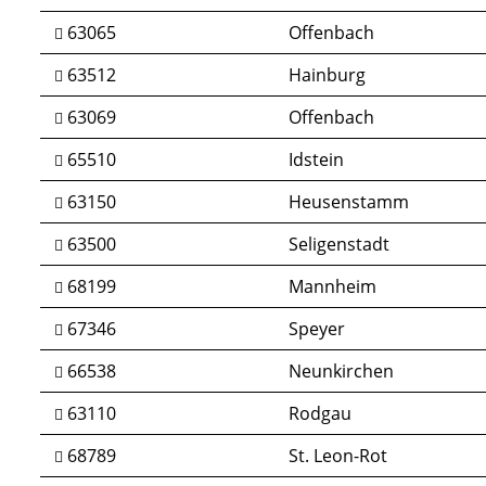
63065
Offenbach
63512
Hainburg
63069
Offenbach
65510
Idstein
63150
Heusenstamm
63500
Seligenstadt
68199
Mannheim
67346
Speyer
66538
Neunkirchen
63110
Rodgau
68789
St. Leon-Rot