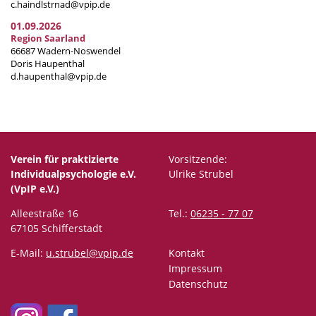
c.haindlstrnad@vpip.de
01.09.2026
Region Saarland
66687 Wadern-Noswendel
Doris Haupenthal
d.haupenthal@vpip.de
Verein für praktizierte
Vorsitzende:
Individualpsychologie e.V.
Ulrike Strubel
(VpIP e.V.)
Alleestraße 16
Tel.:
06235 - 77 07
67105 Schifferstadt
E-Mail:
u.strubel@vpip.de
Kontakt
Impressum
Datenschutz