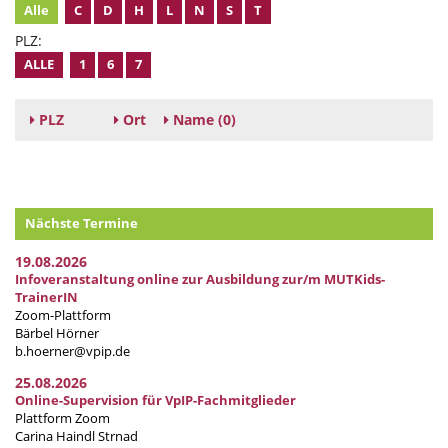
Alle
C
D
H
L
N
S
T
PLZ:
ALLE
1
6
7
PLZ
Ort
Name
(0)
Nächste Termine
19.08.2026
Infoveranstaltung online zur Ausbildung zur/m MUTKids-
TrainerIN
Zoom-Plattform
Bärbel Hörner
b.hoerner@vpip.de
25.08.2026
Online-Supervision für VpIP-Fachmitglieder
Plattform Zoom
Carina Haindl Strnad