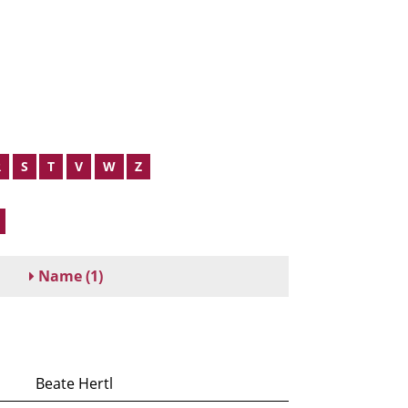
R
S
T
V
W
Z
Name
(1)
Beate Hertl