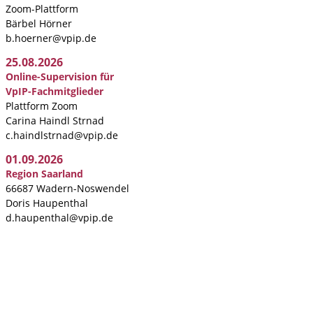
Zoom-Plattform
Bärbel Hörner
b.hoerner@vpip.de
25.08.2026
Online-Supervision für
VpIP-Fachmitglieder
Plattform Zoom
Carina Haindl Strnad
c.haindlstrnad@vpip.de
01.09.2026
Region Saarland
66687 Wadern-Noswendel
Doris Haupenthal
d.haupenthal@vpip.de