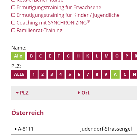
Ermutigungstraining für Erwachsene
Ermutigungstraining für Kinder / Jugendliche
®
Coaching mit SYNCHRONIZING
Familienrat-Training
Name:
Alle
B
C
E
F
G
H
K
L
M
O
P
PLZ:
ALLE
1
2
3
4
5
6
7
8
9
A
C
N
PLZ
Ort
Österreich
A-8111
Judendorf-Strassengel