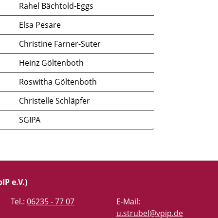
Rahel Bächtold-Eggs
Elsa Pesare
Christine Farner-Suter
Heinz Göltenboth
Roswitha Göltenboth
Christelle Schläpfer
SGIPA
IP e.V.)
Tel.:
06235 - 77 07
E-Mail:
u.strubel@vpip.de