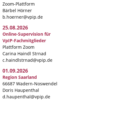
Zoom-Plattform
Bärbel Hörner
b.hoerner@vpip.de
25.08.2026
Online-Supervision für
VpIP-Fachmitglieder
Plattform Zoom
Carina Haindl Strnad
c.haindlstrnad@vpip.de
01.09.2026
Region Saarland
66687 Wadern-Noswendel
Doris Haupenthal
d.haupenthal@vpip.de