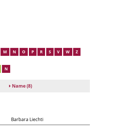
M
N
O
P
R
S
V
W
Z
N
Name
(8)
Barbara Liechti