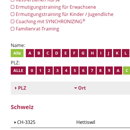
Ermutigungstraining für Erwachsene
Ermutigungstraining für Kinder / Jugendliche
®
Coaching mit SYNCHRONIZING
Familienrat-Training
Name:
Alle
A
B
C
D
E
F
G
H
I
J
K
L
PLZ:
ALLE
0
1
2
3
4
5
6
7
8
9
A
C
PLZ
Ort
Schweiz
CH-3325
Hettiswil