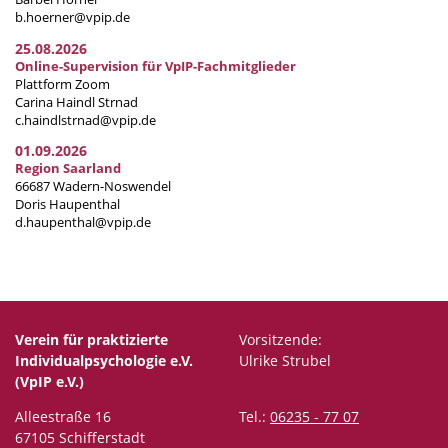
b.hoerner@vpip.de
25.08.2026
Online-Supervision für VpIP-Fachmitglieder
Plattform Zoom
Carina Haindl Strnad
c.haindlstrnad@vpip.de
01.09.2026
Region Saarland
66687 Wadern-Noswendel
Doris Haupenthal
d.haupenthal@vpip.de
Verein für praktizierte
Vorsitzende:
Individualpsychologie e.V.
Ulrike Strubel
(VpIP e.V.)
Alleestraße 16
Tel.:
06235 - 77 07
67105 Schifferstadt