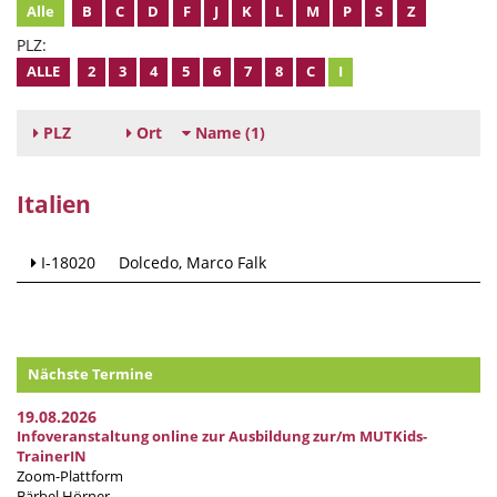
Alle
B
C
D
F
J
K
L
M
P
S
Z
PLZ:
ALLE
2
3
4
5
6
7
8
C
I
PLZ
Ort
Name
(1)
Italien
I-18020
Dolcedo
Marco Falk
Nächste Termine
19.08.2026
Infoveranstaltung online zur Ausbildung zur/m MUTKids-
TrainerIN
Zoom-Plattform
Bärbel Hörner