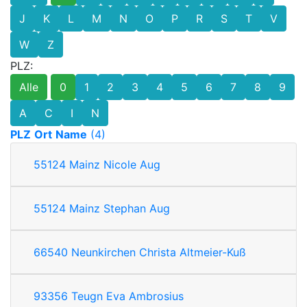
J
K
L
M
N
O
P
R
S
T
V
W
Z
PLZ:
Alle
0
1
2
3
4
5
6
7
8
9
A
C
I
N
PLZ
Ort
Name
(4)
55124
Mainz
Nicole Aug
55124
Mainz
Stephan Aug
66540
Neunkirchen
Christa Altmeier-Kuß
93356
Teugn
Eva Ambrosius