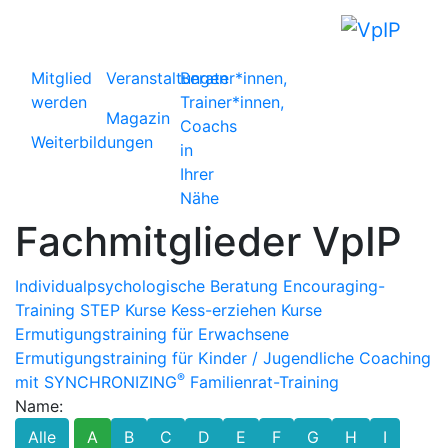
Mitglied
Veranstaltungen
Berater*innen,
werden
Trainer*innen,
Magazin
Coachs
Weiterbildungen
in
Ihrer
Nähe
Fachmitglieder VpIP
Individualpsychologische Beratung
Encouraging-
Training
STEP Kurse
Kess-erziehen Kurse
Ermutigungstraining für Erwachsene
Ermutigungstraining für Kinder / Jugendliche
Coaching
®
mit SYNCHRONIZING
Familienrat-Training
Name:
Alle
A
B
C
D
E
F
G
H
I