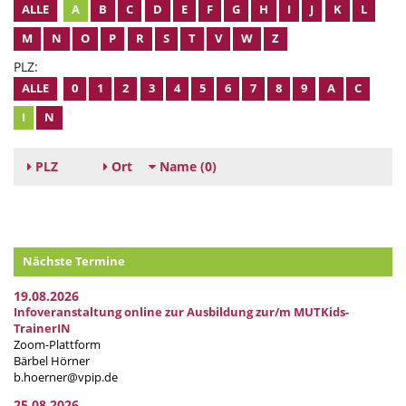
ALLE
A
B
C
D
E
F
G
H
I
J
K
L
M
N
O
P
R
S
T
V
W
Z
PLZ:
ALLE
0
1
2
3
4
5
6
7
8
9
A
C
I
N
PLZ
Ort
Name
(0)
Nächste Termine
19.08.2026
Infoveranstaltung online zur Ausbildung zur/m MUTKids-
TrainerIN
Zoom-Plattform
Bärbel Hörner
b.hoerner@vpip.de
25.08.2026