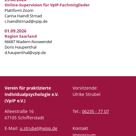
Online-Supervision für VpIP-Fachmitglieder
Plattform Zoom
Carina Haindl Strnad
c.haindlstrnad@vpip.de
01.09.2026
Region Saarland
66687 Wadern-Noswendel
Doris Haupenthal
d.haupenthal@vpip.de
Verein für praktizierte
Vorsitzende:
Individualpsychologie e.V.
Ulrike Strubel
(VpIP e.V.)
Alleestraße 16
Tel.:
06235 - 77 07
67105 Schifferstadt
E-Mail:
u.strubel@vpip.de
Kontakt
Impressum