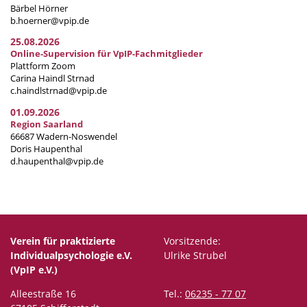
Bärbel Hörner
b.hoerner@vpip.de
25.08.2026
Online-Supervision für VpIP-Fachmitglieder
Plattform Zoom
Carina Haindl Strnad
c.haindlstrnad@vpip.de
01.09.2026
Region Saarland
66687 Wadern-Noswendel
Doris Haupenthal
d.haupenthal@vpip.de
Verein für praktizierte
Vorsitzende:
Individualpsychologie e.V.
Ulrike Strubel
(VpIP e.V.)
Alleestraße 16
Tel.:
06235 - 77 07