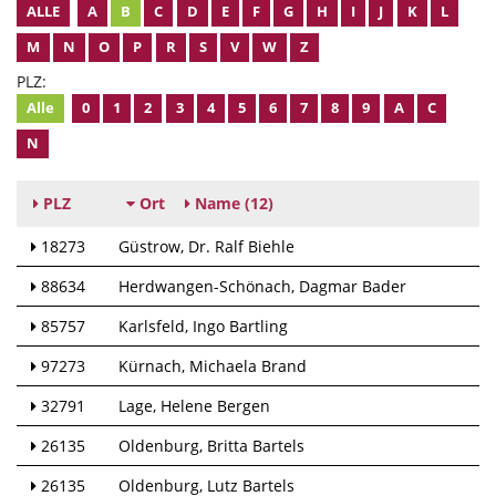
ALLE
A
B
C
D
E
F
G
H
I
J
K
L
M
N
O
P
R
S
V
W
Z
PLZ:
Alle
0
1
2
3
4
5
6
7
8
9
A
C
N
PLZ
Ort
Name
(12)
18273
Güstrow
Dr. Ralf Biehle
88634
Herdwangen-Schönach
Dagmar Bader
85757
Karlsfeld
Ingo Bartling
97273
Kürnach
Michaela Brand
32791
Lage
Helene Bergen
26135
Oldenburg
Britta Bartels
26135
Oldenburg
Lutz Bartels