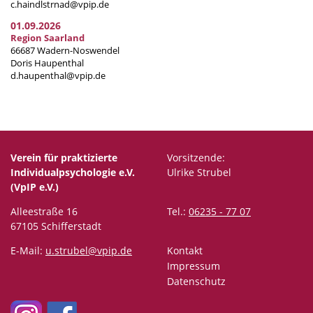
c.haindlstrnad@vpip.de
01.09.2026
Region Saarland
66687 Wadern-Noswendel
Doris Haupenthal
d.haupenthal@vpip.de
Verein für praktizierte
Vorsitzende:
Individualpsychologie e.V.
Ulrike Strubel
(VpIP e.V.)
Alleestraße 16
Tel.:
06235 - 77 07
67105 Schifferstadt
E-Mail:
u.strubel@vpip.de
Kontakt
Impressum
Datenschutz