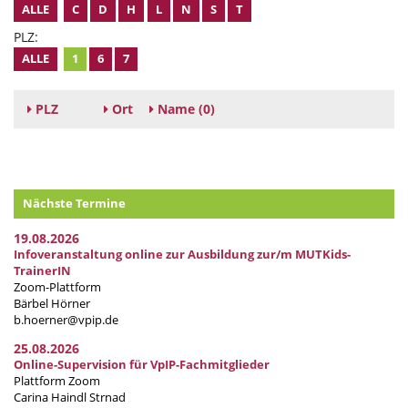
ALLE
C
D
H
L
N
S
T
PLZ:
ALLE
1
6
7
PLZ
Ort
Name
(0)
Nächste Termine
19.08.2026
Infoveranstaltung online zur Ausbildung zur/m MUTKids-
TrainerIN
Zoom-Plattform
Bärbel Hörner
b.hoerner@vpip.de
25.08.2026
Online-Supervision für VpIP-Fachmitglieder
Plattform Zoom
Carina Haindl Strnad