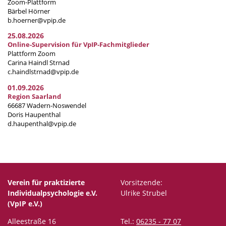
Zoom-Plattform
Bärbel Hörner
b.hoerner@vpip.de
25.08.2026
Online-Supervision für VpIP-Fachmitglieder
Plattform Zoom
Carina Haindl Strnad
c.haindlstrnad@vpip.de
01.09.2026
Region Saarland
66687 Wadern-Noswendel
Doris Haupenthal
d.haupenthal@vpip.de
Verein für praktizierte
Vorsitzende:
Individualpsychologie e.V.
Ulrike Strubel
(VpIP e.V.)
Alleestraße 16
Tel.:
06235 - 77 07