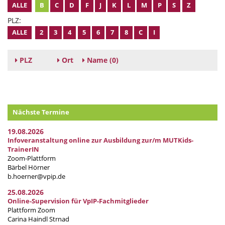
ALLE
B
C
D
F
J
K
L
M
P
S
Z
PLZ:
ALLE
2
3
4
5
6
7
8
C
I
PLZ
Ort
Name
(0)
Nächste Termine
19.08.2026
Infoveranstaltung online zur Ausbildung zur/m MUTKids-
TrainerIN
Zoom-Plattform
Bärbel Hörner
b.hoerner@vpip.de
25.08.2026
Online-Supervision für VpIP-Fachmitglieder
Plattform Zoom
Carina Haindl Strnad