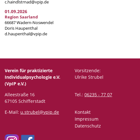
c.haindlstrnad@vpip.de
01.09.2026
Region Saarland
66687 Wadern-Noswendel
Doris Haupenthal
d.haupenthal@vpip.de
Verein für praktizierte
Vorsitzende:
Individualpsychologie e.V.
Ulrike Strubel
(VpIP e.V.)
Alleestraße 16
Tel.:
06235 - 77 07
67105 Schifferstadt
E-Mail:
u.strubel@vpip.de
Kontakt
Impressum
Datenschutz