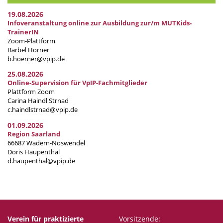
19.08.2026
Infoveranstaltung online zur Ausbildung zur/m MUTKids-
TrainerIN
Zoom-Plattform
Bärbel Hörner
b.hoerner@vpip.de
25.08.2026
Online-Supervision für VpIP-Fachmitglieder
Plattform Zoom
Carina Haindl Strnad
c.haindlstrnad@vpip.de
01.09.2026
Region Saarland
66687 Wadern-Noswendel
Doris Haupenthal
d.haupenthal@vpip.de
Verein für praktizierte
Vorsitzende: