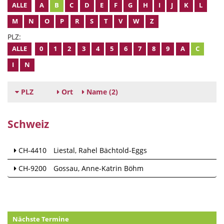
ALLE
A
B
C
D
E
F
G
H
I
J
K
L
M
N
O
P
R
S
T
V
W
Z
PLZ:
ALLE
0
1
2
3
4
5
6
7
8
9
A
C
I
N
PLZ
Ort
Name
(2)
Schweiz
CH-4410
Liestal
Rahel Bächtold-Eggs
CH-9200
Gossau
Anne-Katrin Böhm
Nächste Termine