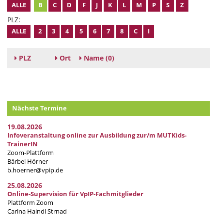
ALLE
B
C
D
F
J
K
L
M
P
S
Z
PLZ:
ALLE
2
3
4
5
6
7
8
C
I
PLZ
Ort
Name
(0)
Nächste Termine
19.08.2026
Infoveranstaltung online zur Ausbildung zur/m MUTKids-
TrainerIN
Zoom-Plattform
Bärbel Hörner
b.hoerner@vpip.de
25.08.2026
Online-Supervision für VpIP-Fachmitglieder
Plattform Zoom
Carina Haindl Strnad