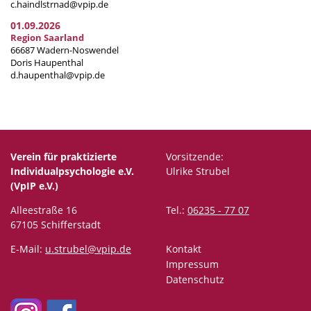
c.haindlstrnad@vpip.de
01.09.2026
Region Saarland
66687 Wadern-Noswendel
Doris Haupenthal
d.haupenthal@vpip.de
Verein für praktizierte
Vorsitzende:
Individualpsychologie e.V.
Ulrike Strubel
(VpIP e.V.)
Alleestraße 16
Tel.:
06235 - 77 07
67105 Schifferstadt
E-Mail:
u.strubel@vpip.de
Kontakt
Impressum
Datenschutz