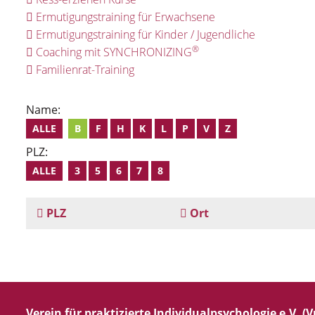
Ermutigungstraining für Erwachsene
Ermutigungstraining für Kinder / Jugendliche
®
Coaching mit SYNCHRONIZING
Familienrat-Training
Name:
ALLE
B
F
H
K
L
P
V
Z
PLZ:
ALLE
3
5
6
7
8
PLZ
Ort
Verein für praktizierte Individualpsychologie e.V. (Vp