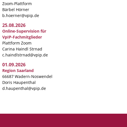
Zoom-Plattform
Bärbel Hörner
b.hoerner@vpip.de
25.08.2026
Online-Supervision für
VpIP-Fachmitglieder
Plattform Zoom
Carina Haindl Strnad
c.haindlstrnad@vpip.de
01.09.2026
Region Saarland
66687 Wadern-Noswendel
Doris Haupenthal
d.haupenthal@vpip.de