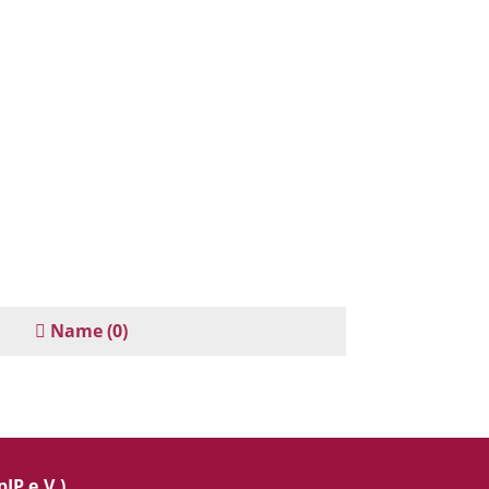
Name
(0)
IP e.V.)