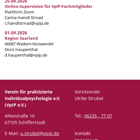
25.08.2026
Online-Supervision für VpIP-Fachmitglieder
Plattform Zoom
Carina Haindl Strnad
c.haindlstrnad@vpip.de
01.09.2026
Region Saarland
66687 Wadern-Noswendel
Doris Haupenthal
d.haupenthal@vpip.de
Verein für praktizierte
Vorsitzende:
Individualpsychologie e.V.
Ulrike Strubel
(VpIP e.V.)
Alleestraße 16
Tel.:
06235 - 77 07
67105 Schifferstadt
E-Mail:
u.strubel@vpip.de
Kontakt