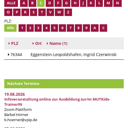
ALLE
A
B
C
D
F
G
H
J
K
L
M
N
O
P
R
S
T
V
W
Z
PLZ:
Alle
1
2
3
4
5
6
7
8
9
A
C
PLZ
Ort
Name
(1)
76344
Eggenstein-Leopoldshafen
Ingrid Czerwinski
Nächste Termine
19.08.2026
Infoveranstaltung online zur Ausbildung zur/m MUTKids-
TrainerIN
Zoom-Plattform
Bärbel Hörner
b.hoerner@vpip.de