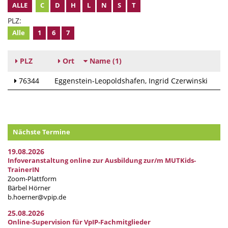
ALLE
C
D
H
L
N
S
T
PLZ:
Alle
1
6
7
PLZ
Ort
Name
(1)
76344
Eggenstein-Leopoldshafen
Ingrid Czerwinski
Nächste Termine
19.08.2026
Infoveranstaltung online zur Ausbildung zur/m MUTKids-
TrainerIN
Zoom-Plattform
Bärbel Hörner
b.hoerner@vpip.de
25.08.2026
Online-Supervision für VpIP-Fachmitglieder