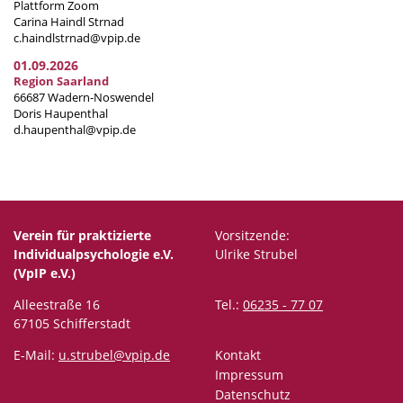
Plattform Zoom
Carina Haindl Strnad
c.haindlstrnad@vpip.de
01.09.2026
Region Saarland
66687 Wadern-Noswendel
Doris Haupenthal
d.haupenthal@vpip.de
Verein für praktizierte
Vorsitzende:
Individualpsychologie e.V.
Ulrike Strubel
(VpIP e.V.)
Alleestraße 16
Tel.:
06235 - 77 07
67105 Schifferstadt
E-Mail:
u.strubel@vpip.de
Kontakt
Impressum
Datenschutz