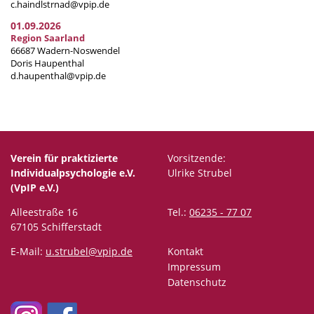
c.haindlstrnad@vpip.de
01.09.2026
Region Saarland
66687 Wadern-Noswendel
Doris Haupenthal
d.haupenthal@vpip.de
Verein für praktizierte
Vorsitzende:
Individualpsychologie e.V.
Ulrike Strubel
(VpIP e.V.)
Alleestraße 16
Tel.:
06235 - 77 07
67105 Schifferstadt
E-Mail:
u.strubel@vpip.de
Kontakt
Impressum
Datenschutz