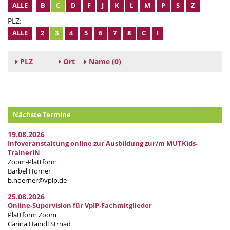
ALLE
B
C
D
F
J
K
L
M
P
S
Z
PLZ:
ALLE
2
3
4
5
6
7
8
C
I
PLZ
Ort
Name
(0)
Nächste Termine
19.08.2026
Infoveranstaltung online zur Ausbildung zur/m MUTKids-
TrainerIN
Zoom-Plattform
Bärbel Hörner
b.hoerner@vpip.de
25.08.2026
Online-Supervision für VpIP-Fachmitglieder
Plattform Zoom
Carina Haindl Strnad