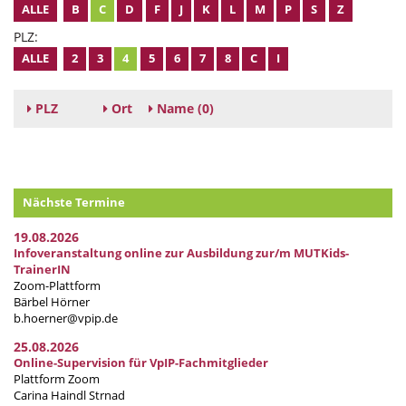
ALLE
B
C
D
F
J
K
L
M
P
S
Z
PLZ:
ALLE
2
3
4
5
6
7
8
C
I
PLZ
Ort
Name
(0)
Nächste Termine
19.08.2026
Infoveranstaltung online zur Ausbildung zur/m MUTKids-
TrainerIN
Zoom-Plattform
Bärbel Hörner
b.hoerner@vpip.de
25.08.2026
Online-Supervision für VpIP-Fachmitglieder
Plattform Zoom
Carina Haindl Strnad