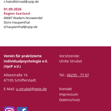
c.haindlstrnad@vpip.de
01.09.2026
Region Saarland
66687 Wadern-Noswendel
Doris Haupenthal
d.haupenthal@vpip.de
Verein für praktizierte
Vorsitzende:
Individualpsychologie e.V.
Ulrike Strubel
(VpIP e.V.)
Alleestraße 16
Tel.:
06235 - 77 07
67105 Schifferstadt
E-Mail:
u.strubel@vpip.de
Kontakt
Impressum
Datenschutz