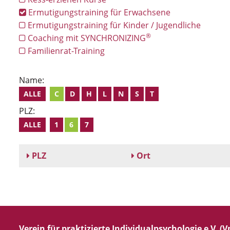
Ermutigungstraining für Erwachsene
Ermutigungstraining für Kinder / Jugendliche
®
Coaching mit SYNCHRONIZING
Familienrat-Training
Name:
ALLE
C
D
H
L
N
S
T
PLZ:
ALLE
1
6
7
PLZ
Ort
Verein für praktizierte Individualpsychologie e.V. (Vp