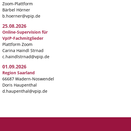
Zoom-Plattform
Bärbel Hörner
b.hoerner@vpip.de
25.08.2026
Online-Supervision für
VpIP-Fachmitglieder
Plattform Zoom
Carina Haindl Strnad
c.haindlstrnad@vpip.de
01.09.2026
Region Saarland
66687 Wadern-Noswendel
Doris Haupenthal
d.haupenthal@vpip.de