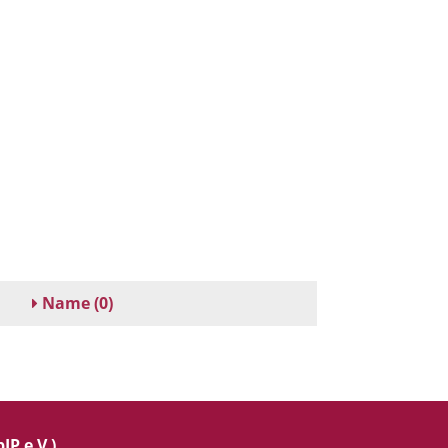
Name
(0)
IP e.V.)