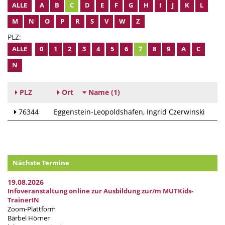
ALLE
A
B
C
D
E
F
G
H
I
J
K
L
M
N
O
P
R
S
V
W
Z
PLZ:
ALLE
0
1
2
3
4
5
6
7
8
9
A
C
N
PLZ
Ort
Name
(1)
76344
Eggenstein-Leopoldshafen
Ingrid Czerwinski
Nächste Termine
19.08.2026
Infoveranstaltung online zur Ausbildung zur/m MUTKids-
TrainerIN
Zoom-Plattform
Bärbel Hörner