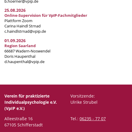
b.hoerner@vpip.de
25.08.2026
Online-Supervision für VpIP-Fachmitglieder
Plattform Zoom
Carina Haindl Strnad
c.haindlstrnad@vpip.de
01.09.2026
Region Saarland
66687 Wadern-Noswendel
Doris Haupenthal
d.haupenthal@vpip.de
Verein für praktizierte
Vorsitzende:
Individualpsychologie e.V.
Ulrike Strubel
(VpIP e.V.)
Alleestraße 16
Tel.:
06235 - 77 07
67105 Schifferstadt