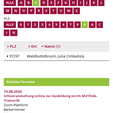
ALLE
A
B
C
D
E
F
G
H
I
J
K
L
M
N
O
P
R
S
T
V
W
Z
PLZ:
ALLE
0
1
2
3
4
5
6
7
8
9
A
C
I
N
PLZ
Ort
Name
(1)
97297
Waldbüttelbrunn
Julia Cimbalista
Nächste Termine
19.08.2026
Infoveranstaltung online zur Ausbildung zur/m MUTKids-
TrainerIN
Zoom-Plattform
Bärbel Hörner