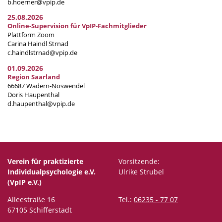
b.hoerner@vpip.de
25.08.2026
Online-Supervision für VpIP-Fachmitglieder
Plattform Zoom
Carina Haindl Strnad
c.haindlstrnad@vpip.de
01.09.2026
Region Saarland
66687 Wadern-Noswendel
Doris Haupenthal
d.haupenthal@vpip.de
Verein für praktizierte
Vorsitzende:
Individualpsychologie e.V.
Ulrike Strubel
(VpIP e.V.)
Alleestraße 16
Tel.:
06235 - 77 07
67105 Schifferstadt