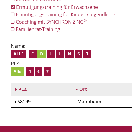
Ermutigungstraining für Erwachsene
Ermutigungstraining für Kinder / Jugendliche
®
Coaching mit SYNCHRONIZING
Familienrat-Training
Name:
ALLE
C
D
H
L
N
S
T
PLZ:
Alle
1
6
7
PLZ
Ort
68199
Mannheim