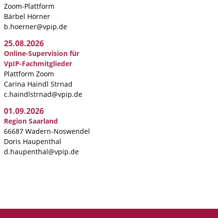
Zoom-Plattform
Bärbel Hörner
b.hoerner@vpip.de
25.08.2026
Online-Supervision für
VpIP-Fachmitglieder
Plattform Zoom
Carina Haindl Strnad
c.haindlstrnad@vpip.de
01.09.2026
Region Saarland
66687 Wadern-Noswendel
Doris Haupenthal
d.haupenthal@vpip.de