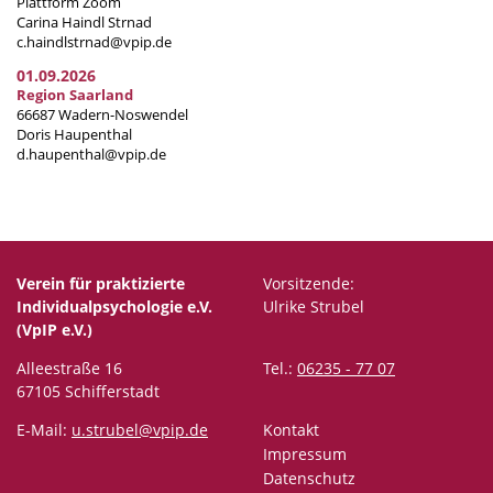
Plattform Zoom
Carina Haindl Strnad
c.haindlstrnad@vpip.de
01.09.2026
Region Saarland
66687 Wadern-Noswendel
Doris Haupenthal
d.haupenthal@vpip.de
Verein für praktizierte
Vorsitzende:
Individualpsychologie e.V.
Ulrike Strubel
(VpIP e.V.)
Alleestraße 16
Tel.:
06235 - 77 07
67105 Schifferstadt
E-Mail:
u.strubel@vpip.de
Kontakt
Impressum
Datenschutz