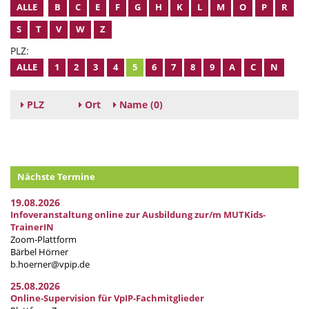
ALLE
B
C
E
F
G
H
K
L
M
O
P
R
S
T
V
W
Z
PLZ:
ALLE
1
2
3
4
5
6
7
8
9
A
C
N
PLZ
Ort
Name
(0)
Nächste Termine
19.08.2026
Infoveranstaltung online zur Ausbildung zur/m MUTKids-
TrainerIN
Zoom-Plattform
Bärbel Hörner
b.hoerner@vpip.de
25.08.2026
Online-Supervision für VpIP-Fachmitglieder