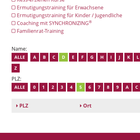
Ermutigungstraining für Erwachsene
Ermutigungstraining für Kinder / Jugendliche
®
Coaching mit SYNCHRONIZING
Familienrat-Training
Name:
ALLE
A
B
C
D
E
F
G
H
I
J
K
L
Z
PLZ:
ALLE
0
1
2
3
4
5
6
7
8
9
A
C
PLZ
Ort