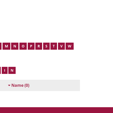
M
N
O
P
R
S
T
V
W
I
N
Name
(0)