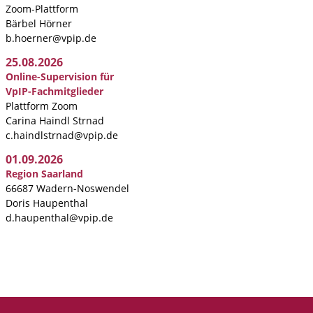
Zoom-Plattform
Bärbel Hörner
b.hoerner@vpip.de
25.08.2026
Online-Supervision für
VpIP-Fachmitglieder
Plattform Zoom
Carina Haindl Strnad
c.haindlstrnad@vpip.de
01.09.2026
Region Saarland
66687 Wadern-Noswendel
Doris Haupenthal
d.haupenthal@vpip.de