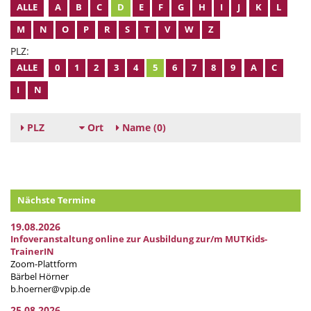
ALLE
A
B
C
D
E
F
G
H
I
J
K
L
M
N
O
P
R
S
T
V
W
Z
PLZ:
ALLE
0
1
2
3
4
5
6
7
8
9
A
C
I
N
PLZ
Ort
Name
(0)
Nächste Termine
19.08.2026
Infoveranstaltung online zur Ausbildung zur/m MUTKids-
TrainerIN
Zoom-Plattform
Bärbel Hörner
b.hoerner@vpip.de
25.08.2026