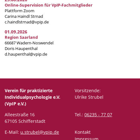
Online-Supervision für VpIP-Fachmitglieder
Plattform Zoom
Carina Haindl Strnad
c.haindlstrnad@vpip.de
01.09.2026
Region Saarland
66687 Wadern-Noswendel
Doris Haupenthal
d.haupenthal@vpip.de
Verein für praktizierte
Vorsitzende:
Individualpsychologie e.V.
Ulrike Strubel
(VpIP e.V.)
Alleestraße 16
Tel.:
06235 - 77 07
67105 Schifferstadt
E-Mail:
u.strubel@vpip.de
Kontakt
Impressum