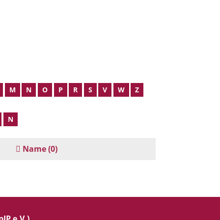
M
N
O
P
R
S
V
W
Z
N
Name
(0)
IP e.V.)