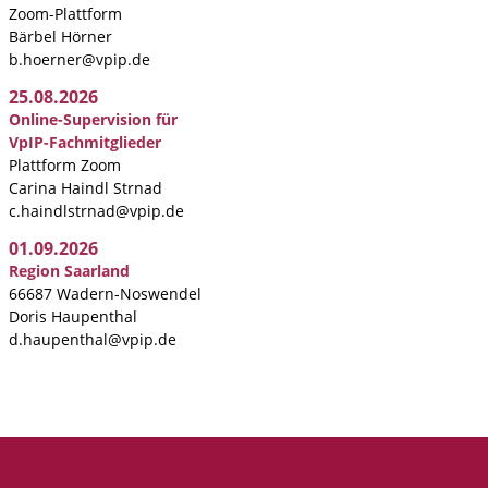
Zoom-Plattform
Bärbel Hörner
b.hoerner@vpip.de
25.08.2026
Online-Supervision für
VpIP-Fachmitglieder
Plattform Zoom
Carina Haindl Strnad
c.haindlstrnad@vpip.de
01.09.2026
Region Saarland
66687 Wadern-Noswendel
Doris Haupenthal
d.haupenthal@vpip.de