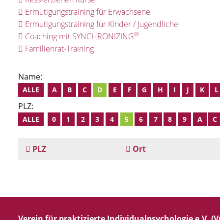
Ermutigungstraining für Erwachsene
Ermutigungstraining für Kinder / Jugendliche
®
Coaching mit SYNCHRONIZING
Familienrat-Training
Name:
ALLE
A
B
C
D
E
F
G
H
I
J
K
L
PLZ:
ALLE
0
1
2
3
4
5
6
7
8
9
A
C
PLZ
Ort
Verein für praktizierte Individualpsychologie e.V. (Vp