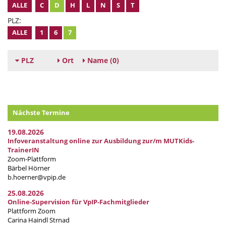
ALLE
C
D
H
L
N
S
T
PLZ:
ALLE
1
6
7
PLZ
Ort
Name
(0)
Nächste Termine
19.08.2026
Infoveranstaltung online zur Ausbildung zur/m MUTKids-
TrainerIN
Zoom-Plattform
Bärbel Hörner
b.hoerner@vpip.de
25.08.2026
Online-Supervision für VpIP-Fachmitglieder
Plattform Zoom
Carina Haindl Strnad