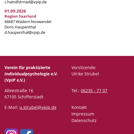
c.haindlstrnad@vpip.de
01.09.2026
Region Saarland
66687 Wadern-Noswendel
Doris Haupenthal
d.haupenthal@vpip.de
Verein für praktizierte
Vorsitzende:
Individualpsychologie e.V.
Ulrike Strubel
(VpIP e.V.)
Alleestraße 16
Tel.:
06235 - 77 07
67105 Schifferstadt
E-Mail:
u.strubel@vpip.de
Kontakt
Impressum
Datenschutz