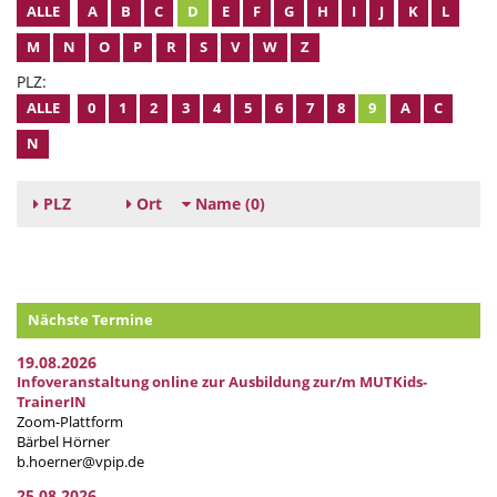
ALLE
A
B
C
D
E
F
G
H
I
J
K
L
M
N
O
P
R
S
V
W
Z
PLZ:
ALLE
0
1
2
3
4
5
6
7
8
9
A
C
N
PLZ
Ort
Name
(0)
Nächste Termine
19.08.2026
Infoveranstaltung online zur Ausbildung zur/m MUTKids-
TrainerIN
Zoom-Plattform
Bärbel Hörner
b.hoerner@vpip.de
25.08.2026