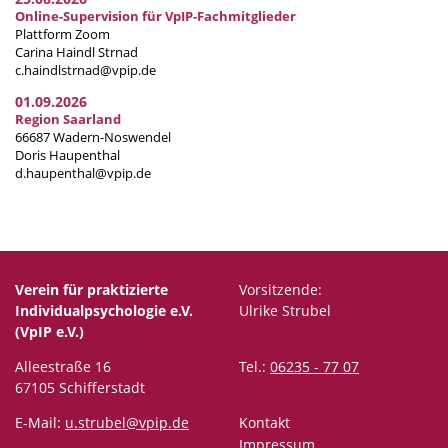
Online-Supervision für VpIP-Fachmitglieder
Plattform Zoom
Carina Haindl Strnad
c.haindlstrnad@vpip.de
01.09.2026
Region Saarland
66687 Wadern-Noswendel
Doris Haupenthal
d.haupenthal@vpip.de
Verein für praktizierte
Vorsitzende:
Individualpsychologie e.V.
Ulrike Strubel
(VpIP e.V.)
Alleestraße 16
Tel.:
06235 - 77 07
67105 Schifferstadt
E-Mail:
u.strubel@vpip.de
Kontakt
Impressum