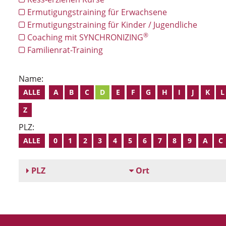
Ermutigungstraining für Erwachsene
Ermutigungstraining für Kinder / Jugendliche
®
Coaching mit SYNCHRONIZING
Familienrat-Training
Name:
ALLE
A
B
C
D
E
F
G
H
I
J
K
L
Z
PLZ:
ALLE
0
1
2
3
4
5
6
7
8
9
A
C
PLZ
Ort