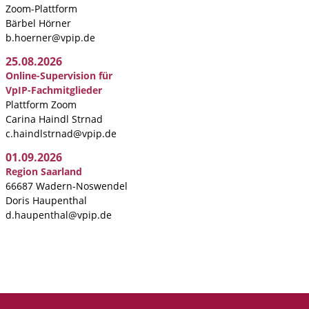
Zoom-Plattform
Bärbel Hörner
b.hoerner@vpip.de
25.08.2026
Online-Supervision für
VpIP-Fachmitglieder
Plattform Zoom
Carina Haindl Strnad
c.haindlstrnad@vpip.de
01.09.2026
Region Saarland
66687 Wadern-Noswendel
Doris Haupenthal
d.haupenthal@vpip.de