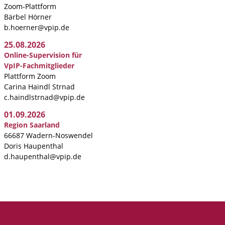
Zoom-Plattform
Bärbel Hörner
b.hoerner@vpip.de
25.08.2026
Online-Supervision für
VpIP-Fachmitglieder
Plattform Zoom
Carina Haindl Strnad
c.haindlstrnad@vpip.de
01.09.2026
Region Saarland
66687 Wadern-Noswendel
Doris Haupenthal
d.haupenthal@vpip.de