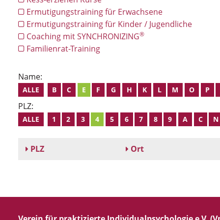
Ermutigungstraining für Erwachsene
Ermutigungstraining für Kinder / Jugendliche
®
Coaching mit SYNCHRONIZING
Familienrat-Training
Name:
ALLE
B
C
E
F
G
H
K
L
M
O
P
PLZ:
ALLE
1
2
3
4
5
6
7
8
9
A
C
N
PLZ
Ort
Verein für praktizierte Individualpsychologie e.V. (Vp