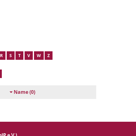
R
S
T
V
W
Z
Name
(0)
IP e.V.)