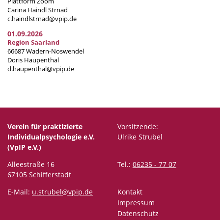
Plattform Zoom
Carina Haindl Strnad
c.haindlstrnad@vpip.de
01.09.2026
Region Saarland
66687 Wadern-Noswendel
Doris Haupenthal
d.haupenthal@vpip.de
Verein für praktizierte
Vorsitzende:
Individualpsychologie e.V.
Ulrike Strubel
(VpIP e.V.)
Alleestraße 16
Tel.:
06235 - 77 07
67105 Schifferstadt
E-Mail:
u.strubel@vpip.de
Kontakt
Impressum
Datenschutz