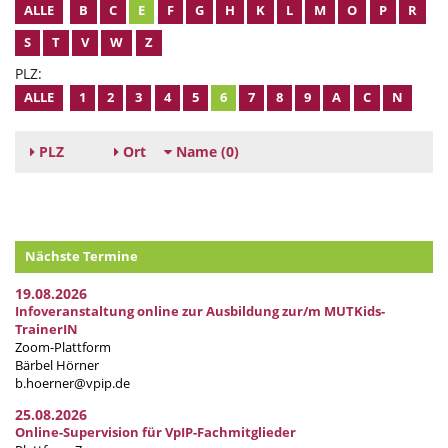
ALLE
B
C
E
F
G
H
K
L
M
O
P
R
S
T
V
W
Z
PLZ:
ALLE
1
2
3
4
5
6
7
8
9
A
C
N
PLZ
Ort
Name
(0)
Nächste Termine
19.08.2026
Infoveranstaltung online zur Ausbildung zur/m MUTKids-
TrainerIN
Zoom-Plattform
Bärbel Hörner
b.hoerner@vpip.de
25.08.2026
Online-Supervision für VpIP-Fachmitglieder