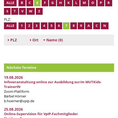
ALLE
B
C
E
F
G
H
K
L
M
O
P
R
S
T
V
W
Z
PLZ:
ALLE
1
2
3
4
5
6
7
8
9
A
C
N
PLZ
Ort
Name
(0)
Nächste Termine
19.08.2026
Infoveranstaltung online zur Ausbildung zur/m MUTKids-
TrainerIN
Zoom-Plattform
Bärbel Hörner
b.hoerner@vpip.de
25.08.2026
Online-Supervision für VpIP-Fachmitglieder