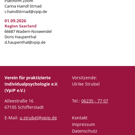
Plattform Zoom
Carina Haindl Strnad
c.haindlstrnad@vpip.de
01.09.2026
Region Saarland
66687 Wadern-Noswendel
Doris Haupenthal
d.haupenthal@vpip.de
Verein für praktizierte
Vorsitzende:
Individualpsychologie e.V.
Ulrike Strubel
(VpIP e.V.)
Alleestraße 16
Tel.:
06235 - 77 07
67105 Schifferstadt
E-Mail:
u.strubel@vpip.de
Kontakt
Impressum
Datenschutz