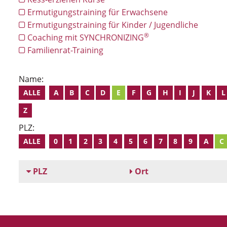
Ermutigungstraining für Erwachsene
Ermutigungstraining für Kinder / Jugendliche
®
Coaching mit SYNCHRONIZING
Familienrat-Training
Name:
ALLE
A
B
C
D
E
F
G
H
I
J
K
L
Z
PLZ:
ALLE
0
1
2
3
4
5
6
7
8
9
A
C
PLZ
Ort