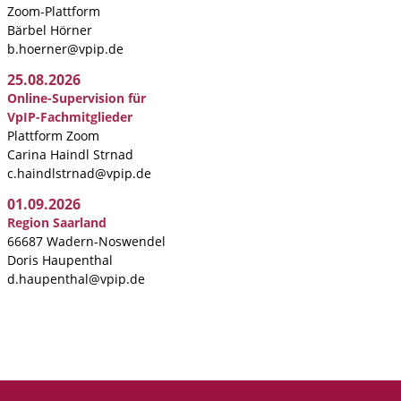
Zoom-Plattform
Bärbel Hörner
b.hoerner@vpip.de
25.08.2026
Online-Supervision für
VpIP-Fachmitglieder
Plattform Zoom
Carina Haindl Strnad
c.haindlstrnad@vpip.de
01.09.2026
Region Saarland
66687 Wadern-Noswendel
Doris Haupenthal
d.haupenthal@vpip.de