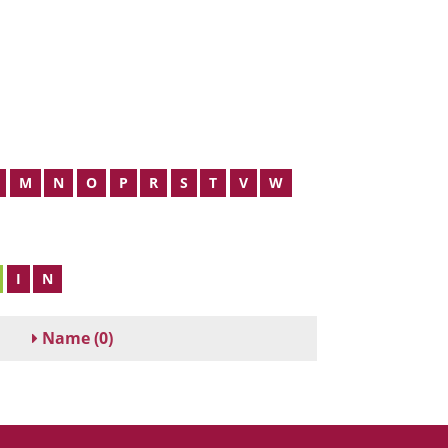
M
N
O
P
R
S
T
V
W
I
N
Name
(0)