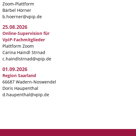
Zoom-Plattform
Bärbel Hörner
b.hoerner@vpip.de
25.08.2026
Online-Supervision für
VpIP-Fachmitglieder
Plattform Zoom
Carina Haindl Strnad
c.haindlstrnad@vpip.de
01.09.2026
Region Saarland
66687 Wadern-Noswendel
Doris Haupenthal
d.haupenthal@vpip.de