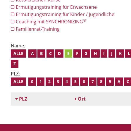
Ermutigungstraining für Erwachsene
Ermutigungstraining für Kinder / Jugendliche
®
Coaching mit SYNCHRONIZING
Familienrat-Training
Name:
ALLE
A
B
C
D
E
F
G
H
I
J
K
L
Z
PLZ:
ALLE
0
1
2
3
4
5
6
7
8
9
A
C
PLZ
Ort