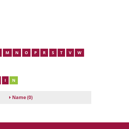
M
N
O
P
R
S
T
V
W
I
N
Name
(0)