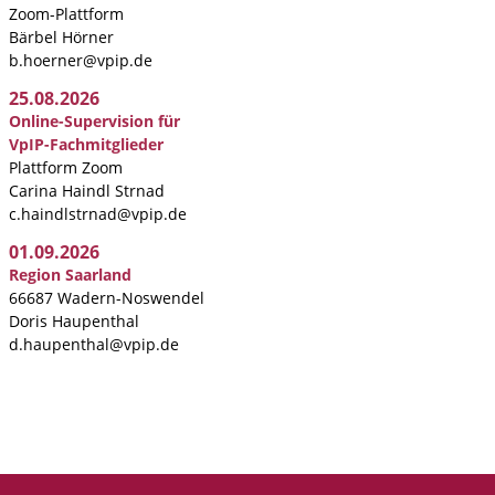
Zoom-Plattform
Bärbel Hörner
b.hoerner@vpip.de
25.08.2026
Online-Supervision für
VpIP-Fachmitglieder
Plattform Zoom
Carina Haindl Strnad
c.haindlstrnad@vpip.de
01.09.2026
Region Saarland
66687 Wadern-Noswendel
Doris Haupenthal
d.haupenthal@vpip.de