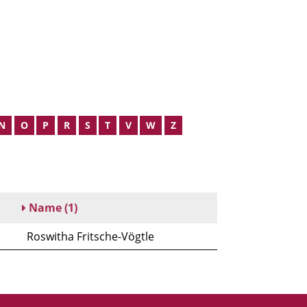
N
O
P
R
S
T
V
W
Z
Name
(1)
Roswitha Fritsche-Vögtle