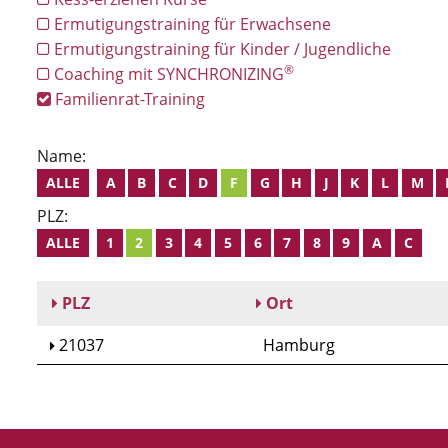
Ermutigungstraining für Erwachsene
Ermutigungstraining für Kinder / Jugendliche
®
Coaching mit SYNCHRONIZING
Familienrat-Training
Name:
ALLE
A
B
C
D
F
G
H
J
K
L
M
PLZ:
ALLE
1
2
3
4
5
6
7
8
9
A
C
PLZ
Ort
21037
Hamburg