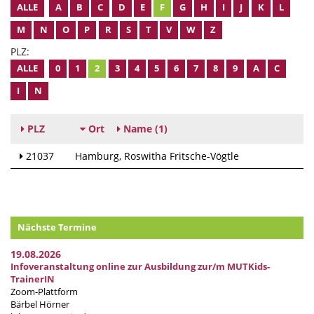
ALLE
A
B
C
D
E
F
G
H
I
J
K
L
M
N
O
P
R
S
T
V
W
Z
PLZ:
ALLE
0
1
2
3
4
5
6
7
8
9
A
C
I
N
PLZ
Ort
Name
(1)
21037
Hamburg
Roswitha Fritsche-Vögtle
Nächste Termine
19.08.2026
Infoveranstaltung online zur Ausbildung zur/m MUTKids-
TrainerIN
Zoom-Plattform
Bärbel Hörner