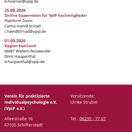
b.hoerner@vpip.de
25.08.2026
Online-Supervision für VpIP-Fachmitglieder
Plattform Zoom
Carina Haindl Strnad
c.haindlstrnad@vpip.de
01.09.2026
Region Saarland
66687 Wadern-Noswendel
Doris Haupenthal
d.haupenthal@vpip.de
Verein für praktizierte
Vorsitzende:
Individualpsychologie e.V.
Ulrike Strubel
(VpIP e.V.)
Alleestraße 16
Tel.:
06235 - 77 07
67105 Schifferstadt