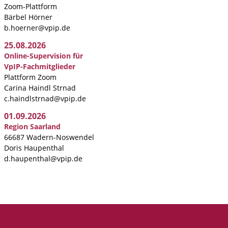
Zoom-Plattform
Bärbel Hörner
b.hoerner@vpip.de
25.08.2026
Online-Supervision für
VpIP-Fachmitglieder
Plattform Zoom
Carina Haindl Strnad
c.haindlstrnad@vpip.de
01.09.2026
Region Saarland
66687 Wadern-Noswendel
Doris Haupenthal
d.haupenthal@vpip.de