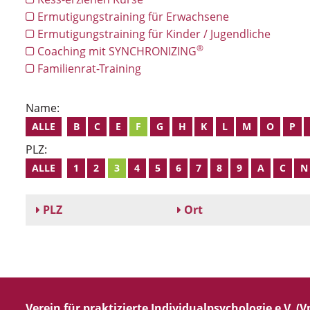
Ermutigungstraining für Erwachsene
Ermutigungstraining für Kinder / Jugendliche
®
Coaching mit SYNCHRONIZING
Familienrat-Training
Name:
ALLE
B
C
E
F
G
H
K
L
M
O
P
PLZ:
ALLE
1
2
3
4
5
6
7
8
9
A
C
N
PLZ
Ort
Verein für praktizierte Individualpsychologie e.V. (Vp