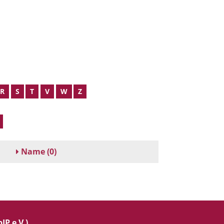
R
S
T
V
W
Z
Name
(0)
IP e.V.)