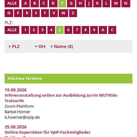
ALLE
A
B
C
D
F
G
H
J
K
L
M
N
O
P
R
S
T
V
W
Z
PLZ:
ALLE
1
2
3
4
5
6
7
8
9
A
C
PLZ
Ort
Name
(0)
Nächste Termine
19.08.2026
Infoveranstaltung online zur Ausbildung zur/m MUTKids-
TrainerIN
Zoom-Plattform
Bärbel Hörner
b.hoerner@vpip.de
25.08.2026
Online-Supervision für VpIP-Fachmitglieder