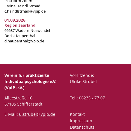
Plattform Zoom
Carina Haindl Strnad
c.haindlstrnad@vpip.de
01.09.2026
Region Saarland
66687 Wadern-Noswendel
Doris Haupenthal
d.haupenthal@vpip.de
Verein für praktizierte
Vorsitzende:
Individualpsychologie e.V.
Ulrike Strubel
(VpIP e.V.)
Alleestraße 16
Tel.:
06235 - 77 07
67105 Schifferstadt
E-Mail:
u.strubel@vpip.de
Kontakt
Impressum
Datenschutz