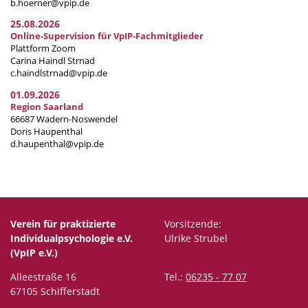
b.hoerner@vpip.de
25.08.2026
Online-Supervision für VpIP-Fachmitglieder
Plattform Zoom
Carina Haindl Strnad
c.haindlstrnad@vpip.de
01.09.2026
Region Saarland
66687 Wadern-Noswendel
Doris Haupenthal
d.haupenthal@vpip.de
Verein für praktizierte
Vorsitzende:
Individualpsychologie e.V.
Ulrike Strubel
(VpIP e.V.)
Alleestraße 16
Tel.:
06235 - 77 07
67105 Schifferstadt