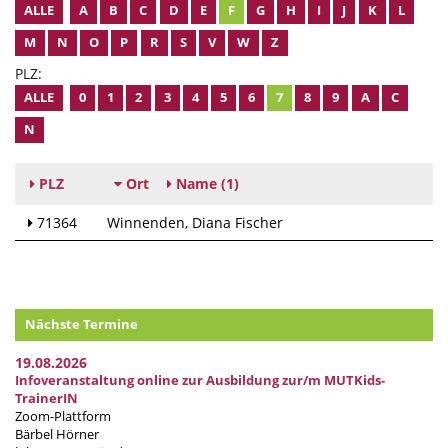
ALLE
A
B
C
D
E
F
G
H
I
J
K
L
M
N
O
P
R
S
V
W
Z
PLZ:
ALLE
0
1
2
3
4
5
6
7
8
9
A
C
N
PLZ
Ort
Name
(1)
71364
Winnenden
Diana Fischer
Nächste Termine
19.08.2026
Infoveranstaltung online zur Ausbildung zur/m MUTKids-
TrainerIN
Zoom-Plattform
Bärbel Hörner