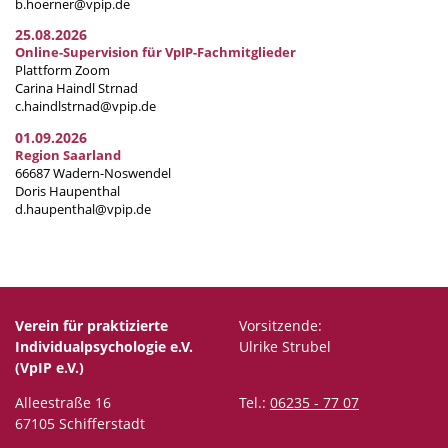
b.hoerner@vpip.de
25.08.2026
Online-Supervision für VpIP-Fachmitglieder
Plattform Zoom
Carina Haindl Strnad
c.haindlstrnad@vpip.de
01.09.2026
Region Saarland
66687 Wadern-Noswendel
Doris Haupenthal
d.haupenthal@vpip.de
Verein für praktizierte
Vorsitzende:
Individualpsychologie e.V.
Ulrike Strubel
(VpIP e.V.)
Alleestraße 16
Tel.:
06235 - 77 07
67105 Schifferstadt