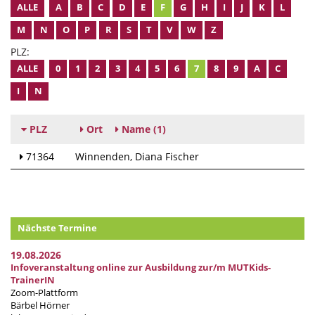
ALLE
A
B
C
D
E
F
G
H
I
J
K
L
M
N
O
P
R
S
T
V
W
Z
PLZ:
ALLE
0
1
2
3
4
5
6
7
8
9
A
C
I
N
PLZ
Ort
Name
(1)
71364
Winnenden
Diana Fischer
Nächste Termine
19.08.2026
Infoveranstaltung online zur Ausbildung zur/m MUTKids-
TrainerIN
Zoom-Plattform
Bärbel Hörner