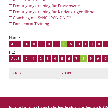
Ermutigungstraining für Erwachsene
Ermutigungstraining für Kinder / Jugendliche
®
Coaching mit SYNCHRONIZING
Familienrat-Training
Name:
ALLE
A
B
C
D
E
F
G
H
I
J
K
L
PLZ:
ALLE
0
1
2
3
4
5
6
7
8
9
A
C
PLZ
Ort
Verein für praktizierte Individualpsychologie e.V. (Vp