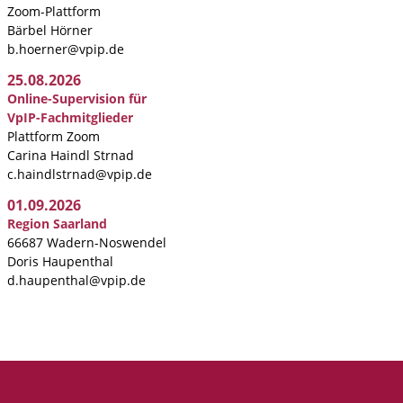
Zoom-Plattform
Bärbel Hörner
b.hoerner@vpip.de
25.08.2026
Online-Supervision für
VpIP-Fachmitglieder
Plattform Zoom
Carina Haindl Strnad
c.haindlstrnad@vpip.de
01.09.2026
Region Saarland
66687 Wadern-Noswendel
Doris Haupenthal
d.haupenthal@vpip.de