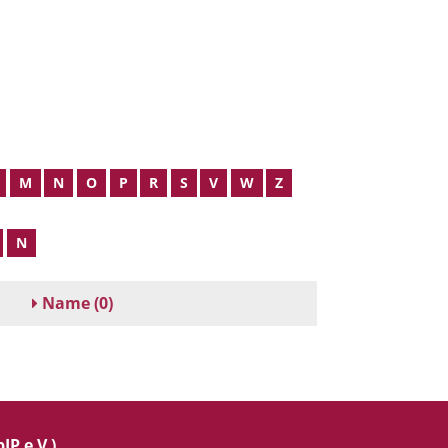
M
N
O
P
R
S
V
W
Z
N
Name
(0)
IP e.V.)