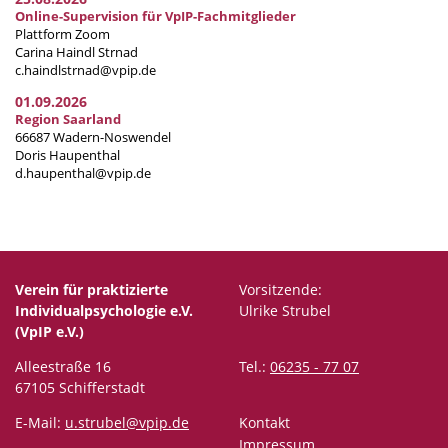
Online-Supervision für VpIP-Fachmitglieder
Plattform Zoom
Carina Haindl Strnad
c.haindlstrnad@vpip.de
01.09.2026
Region Saarland
66687 Wadern-Noswendel
Doris Haupenthal
d.haupenthal@vpip.de
Verein für praktizierte
Vorsitzende:
Individualpsychologie e.V.
Ulrike Strubel
(VpIP e.V.)
Alleestraße 16
Tel.:
06235 - 77 07
67105 Schifferstadt
E-Mail:
u.strubel@vpip.de
Kontakt
Impressum