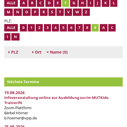
ALLE
A
B
C
D
E
F
G
H
I
J
K
L
M
N
O
P
R
S
T
V
W
Z
PLZ:
ALLE
0
1
2
3
4
5
6
7
8
9
A
C
I
N
PLZ
Ort
Name
(0)
Nächste Termine
19.08.2026
Infoveranstaltung online zur Ausbildung zur/m MUTKids-
TrainerIN
Zoom-Plattform
Bärbel Hörner
b.hoerner@vpip.de
25.08.2026