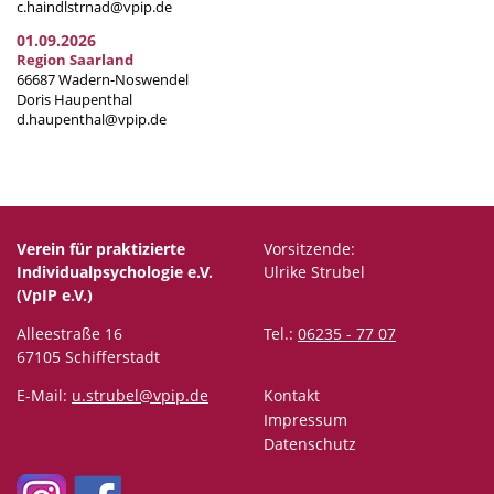
c.haindlstrnad@vpip.de
01.09.2026
Region Saarland
66687 Wadern-Noswendel
Doris Haupenthal
d.haupenthal@vpip.de
Verein für praktizierte
Vorsitzende:
Individualpsychologie e.V.
Ulrike Strubel
(VpIP e.V.)
Alleestraße 16
Tel.:
06235 - 77 07
67105 Schifferstadt
E-Mail:
u.strubel@vpip.de
Kontakt
Impressum
Datenschutz