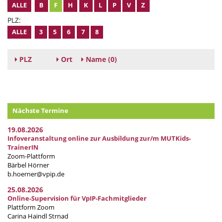
ALLE
B
F
H
K
L
P
V
Z
PLZ:
ALLE
3
5
6
7
8
PLZ
Ort
Name
(0)
Nächste Termine
19.08.2026
Infoveranstaltung online zur Ausbildung zur/m MUTKids-
TrainerIN
Zoom-Plattform
Bärbel Hörner
b.hoerner@vpip.de
25.08.2026
Online-Supervision für VpIP-Fachmitglieder
Plattform Zoom
Carina Haindl Strnad