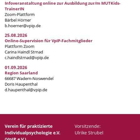
Infoveranstaltung online zur Ausbildung zur/m MUTKids-
TrainerIN
Zoom-Plattform
Bärbel Hörner
b.hoerner@vpip.de
25.08.2026
Online-Supervision für VpIP-Fachmitglieder
Plattform Zoom
Carina Haindl Strnad
c.haindlstrnad@vpip.de
01.09.2026
Region Saarland
66687 Wadern-Noswendel
Doris Haupenthal
d.haupenthal@vpip.de
Verein für praktizierte
Vorsitzende:
Individualpsychologie e.V.
Ulrike Strubel
(VpIP e.V.)