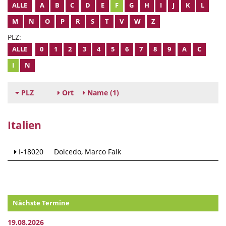
ALLE
A
B
C
D
E
F
G
H
I
J
K
L
M
N
O
P
R
S
T
V
W
Z
PLZ:
ALLE
0
1
2
3
4
5
6
7
8
9
A
C
I
N
PLZ
Ort
Name
(1)
Italien
I-18020
Dolcedo
Marco Falk
Nächste Termine
19.08.2026