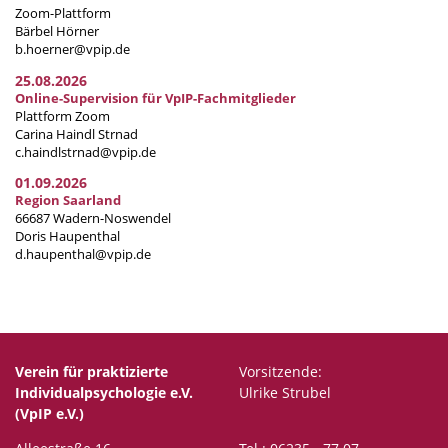
Zoom-Plattform
Bärbel Hörner
b.hoerner@vpip.de
25.08.2026
Online-Supervision für VpIP-Fachmitglieder
Plattform Zoom
Carina Haindl Strnad
c.haindlstrnad@vpip.de
01.09.2026
Region Saarland
66687 Wadern-Noswendel
Doris Haupenthal
d.haupenthal@vpip.de
Verein für praktizierte
Vorsitzende:
Individualpsychologie e.V.
Ulrike Strubel
(VpIP e.V.)