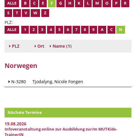
ALLE
B
C
E
F
G
H
K
L
M
O
P
R
S
T
V
W
Z
PLZ:
ALLE
1
2
3
4
5
6
7
8
9
A
C
N
PLZ
Ort
Name
(1)
Norwegen
N-3280
Tjodalyng
Nicole Fongen
Nächste Termine
19.08.2026
Infoveranstaltung online zur Ausbildung zur/m MUTKids-
TrainerIN