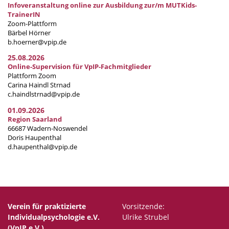
Infoveranstaltung online zur Ausbildung zur/m MUTKids-
TrainerIN
Zoom-Plattform
Bärbel Hörner
b.hoerner@vpip.de
25.08.2026
Online-Supervision für VpIP-Fachmitglieder
Plattform Zoom
Carina Haindl Strnad
c.haindlstrnad@vpip.de
01.09.2026
Region Saarland
66687 Wadern-Noswendel
Doris Haupenthal
d.haupenthal@vpip.de
Verein für praktizierte
Vorsitzende:
Individualpsychologie e.V.
Ulrike Strubel
(VpIP e.V.)