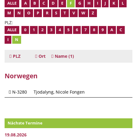
ALLE
A
B
C
D
E
F
G
H
I
J
K
L
M
N
O
P
R
S
T
V
W
Z
PLZ:
ALLE
0
1
2
3
4
5
6
7
8
9
A
C
I
N
PLZ
Ort
Name
(1)
Norwegen
N-3280
Tjodalyng
Nicole Fongen
Nächste Termine
19.08.2026