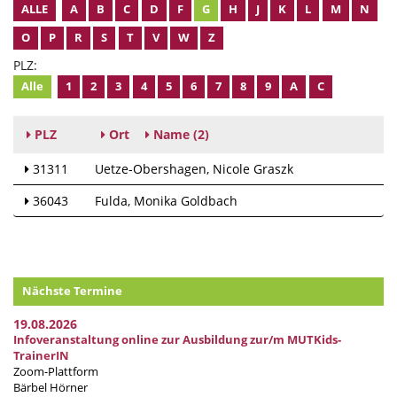
ALLE
A
B
C
D
F
G
H
J
K
L
M
N
O
P
R
S
T
V
W
Z
PLZ:
Alle
1
2
3
4
5
6
7
8
9
A
C
PLZ
Ort
Name
(2)
31311
Uetze-Obershagen
Nicole Graszk
36043
Fulda
Monika Goldbach
Nächste Termine
19.08.2026
Infoveranstaltung online zur Ausbildung zur/m MUTKids-
TrainerIN
Zoom-Plattform
Bärbel Hörner