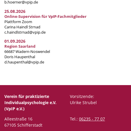
b.hoerner@vpip.de
25.08.2026
Online-Supervision für VpIP-Fachmitglieder
Plattform Zoom
Carina Haindl Strnad
c.haindlstrnad@vpip.de
01.09.2026
Region Saarland
66687 Wadern-Noswendel
Doris Haupenthal
d.haupenthal@vpip.de
Verein für praktizierte
Vorsitzende:
Individualpsychologie e.V.
Ulrike Strubel
(VpIP e.V.)
Alleestraße 16
Tel.:
06235 - 77 07
67105 Schifferstadt