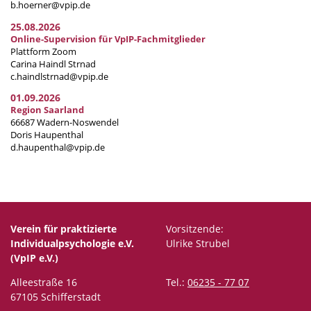
b.hoerner@vpip.de
25.08.2026
Online-Supervision für VpIP-Fachmitglieder
Plattform Zoom
Carina Haindl Strnad
c.haindlstrnad@vpip.de
01.09.2026
Region Saarland
66687 Wadern-Noswendel
Doris Haupenthal
d.haupenthal@vpip.de
Verein für praktizierte
Vorsitzende:
Individualpsychologie e.V.
Ulrike Strubel
(VpIP e.V.)
Alleestraße 16
Tel.:
06235 - 77 07
67105 Schifferstadt