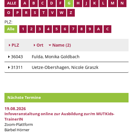
ALLE
A
B
C
D
F
G
H
J
K
L
M
N
O
P
R
S
T
V
W
Z
PLZ:
Alle
1
2
3
4
5
6
7
8
9
A
C
PLZ
Ort
Name
(2)
36043
Fulda
Monika Goldbach
31311
Uetze-Obershagen
Nicole Graszk
Nächste Termine
19.08.2026
Infoveranstaltung online zur Ausbildung zur/m MUTKids-
TrainerIN
Zoom-Plattform
Bärbel Hörner